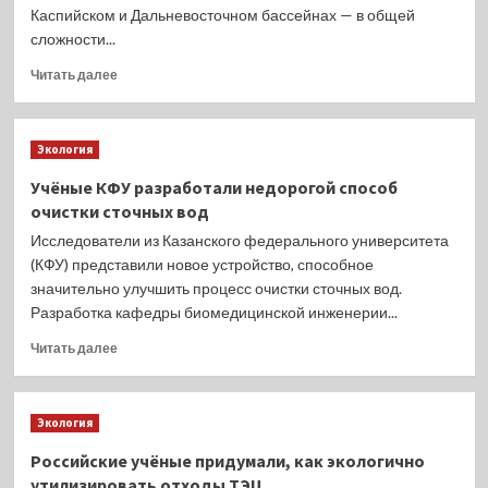
когда
административным
Каспийском и Дальневосточном бассейнах — в общей
сезон
правонарушениям
сложности...
охоты
изъято
на
Прочитать
192
Читать далее
взрослых
больше
запрещенных
самцов
о
орудий
уже
Квотам
лова.
был
Экология
на
закрыт.
Дальнем
Учёные КФУ разработали недорогой способ
Судебное
Востоке,
очистки сточных вод
решение
Балтике
по
и
Исследователи из Казанского федерального университета
незаконной
Каспии
(КФУ) представили новое устройство, способное
добыче
поищут
значительно улучшить процесс очистки сточных вод.
вынесено.
новых
Разработка кафедры биомедицинской инженерии...
пользователей
Прочитать
Читать далее
больше
о
Учёные
Экология
КФУ
разработали
Российские учёные придумали, как экологично
недорогой
утилизировать отходы ТЭЦ