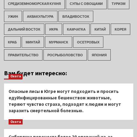
СРЕДИЗЕМНОМОРСКАЯ КУХНЯ
СУПЫ С ОВОЩАМИ
ТУРИЗМ
УЖИН
АКВАКУЛЬТУРА
ВЛАДИВОСТОК
ДАЛЬНИЙ ВОСТОК
ИКРА
КАМЧАТКА
КИТАЙ
КОРЕЯ
КРАБ
МИНТАЙ
МУРМАНСК
ОСЕТРОВЫХ
ПРАВИТЕЛЬСТВО
РОСРЫБОЛОВСТВО
ЯПОНИЯ
Вам будет интересно:
Охота
Опасные лисы в Югре могут подходить и просить
едуИнфицированные бешенством животные,
теряют чувство страха, подходят к людям и могут
заразить смертельной болезнью.
Охота
Сибирячка перенесла более 20 операций из-за