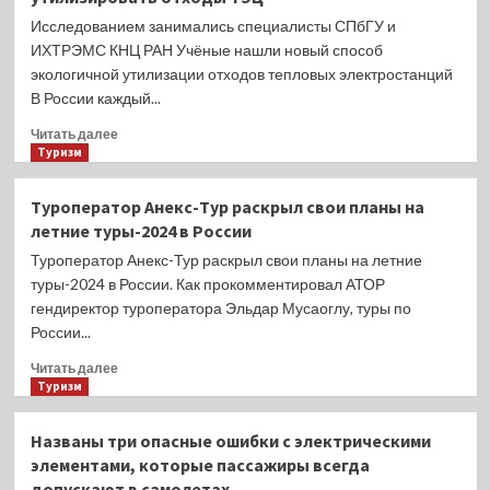
способ
очистки
Исследованием занимались специалисты СПбГУ и
сточных
ИХТРЭМС КНЦ РАН Учёные нашли новый способ
вод
экологичной утилизации отходов тепловых электростанций
В России каждый...
Прочитать
Читать далее
больше
Туризм
о
Российские
Туроператор Анекс-Тур раскрыл свои планы на
учёные
летние туры-2024 в России
придумали,
как
Туроператор Анекс-Тур раскрыл свои планы на летние
экологично
туры-2024 в России. Как прокомментировал АТОР
утилизировать
гендиректор туроператора Эльдар Мусаоглу, туры по
отходы
России...
ТЭЦ
Прочитать
Читать далее
больше
Туризм
о
Туроператор
Названы три опасные ошибки с электрическими
Анекс-
элементами, которые пассажиры всегда
Тур
допускают в самолетах
раскрыл