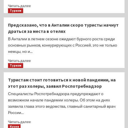
Прочитать
Читать далее
больше
Туризм
о
Аэрофлот
Предсказано, что в Анталии скоро туристы начнут
изменил
драться за места в отелях
правила
провоза
В Анталии в летнем сезоне ожидают бурного роста среди
багажа,
основных рынков, конкурирующих с Россией, это не только
которые
немцы, но и...
касаются
почти
Прочитать
Читать далее
всех
больше
Туризм
пассажиров
о
Предсказано,
Туристам стоит готовиться к новой пандемии, на
что
этот раз холеры, заявил Роспотребнадзор
в
Анталии
Специалисты Роспотребнадзора предупреждают о
скоро
возможном начале пандемии холеры. Об этом на днях
туристы
заявила глава этого ведомства, главный санитарный врач
начнут
России...
драться
за
Прочитать
Читать далее
места
больше
Кухня