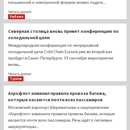
письменной и электронной формах можно подать...
Прочитать
Читать далее
больше
Рыбалка
о
В
Северная столица вновь примет конференцию по
Карелии
холодильной цепи
подготовили
озера
Международная конференция по непрерывной
для
холодильной цепи Cold Chain Eurasia уже во второй раз
аквафермеров
пройдет в Санкт-Петербурге. 19 сентября мероприятие
вновь...
Прочитать
Читать далее
больше
Туризм
о
Северная
Аэрофлот изменил правила провоза багажа,
столица
которые касаются почти всех пассажиров
вновь
примет
Московский аэропорт Шереметьево и нацперевозчик
конференцию
«Аэрофлот» изменила правила провоза багажа, которые
по
касаются почти всех пассажиров. Речь идёт о литиевых
холодильной
аккумуляторах...
цепи