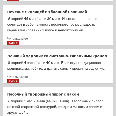
в
о
отелях
Туристам
Печенье с корицей и яблочной начинкой
стоит
6 порций 45 мин (ваши 30 мин) Изысканное печенье
готовиться
к
сочетает в себе нежность песочного теста, сладость
новой
карамелизированных яблок и неповторимый...
пандемии,
Прочитать
на
Читать далее
больше
Кухня
этот
о
раз
Печенье
холеры,
Ленивый медовик со сметанно-сливочным кремом
с
заявил
8 порций 4 часа (ваши 40 мин) Если вкус традиционного
корицей
Роспотребнадзор
и
медовика вы любите, а тратить силы и время на раскатку...
яблочной
Прочитать
Читать далее
начинкой
больше
Кухня
о
Ленивый
Песочный творожный пирог с маком
медовик
6 порций 1 час 20 мин (ваши 30 мин) Творожный пирог с
со
сметанно-
нежной творожной текстурой, сладким маковым слоем и
сливочным
хрустящей...
кремом