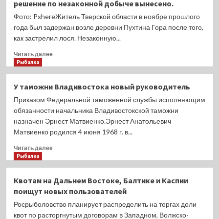
сотни
решение по незаконной добыче вынесено.
снастейЗа
Фото: PxhereЖитель Тверской области в ноябре прошлого
неделю
года был задержан возле деревни Пухтина Гора после того,
сотрудники
как застрелил лося. Незаконную...
рыбоохраны
по
Прочитать
Читать далее
Астраханской
больше
Рыбалка
области
о
зафиксировали
Два
106
У таможни Владивостока новый руководитель
года
правонарушений,
Приказом Федеральной таможенной службы исполняющим
с
из
конфискацией
обязанности начальника Владивостокской таможни
них
получил
назначен Эрнест Матвиенко.Эрнест Анатольевич
5
за
с
Матвиенко родился 4 июня 1968 г. в...
отстрел
признаками
лося
Прочитать
Читать далее
состава
браконьерВ
больше
Рыбалка
преступления,
Тверской
о
предусмотренного
области
У
ст.
Квотам на Дальнем Востоке, Балтике и Каспии
осудили
таможни
256
поищут новых пользователей
охотника,
Владивостока
УК
застрелившего
новый
Росрыболовство планирует распределить на торгах доли
РФ.
лося,
руководитель
квот по расторгнутым договорам в Западном, Волжско-
По