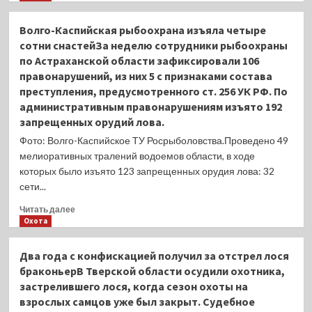
и
о
А9
Анонсирован
Волго-Каспийская рыбоохрана изъяла четыре
III
суперзум
сотни снастейЗа неделю сотрудники рыбоохраны
нового
по Астраханской области зафиксировали 106
поколения
правонарушений, из них 5 с признаками состава
Nikkor
Z
преступления, предусмотренного ст. 256 УК РФ. По
28-
административным правонарушениям изъято 192
400mm
запрещенных орудий лова.
F/4-
Фото: Волго-Каспийское ТУ Росрыболовства.Проведено 49
8
VR
мелиоративных тралений водоемов области, в ходе
которых было изъято 123 запрещенных орудия лова: 32
сети...
Прочитать
Читать далее
больше
Охота
о
Волго-
Два года с конфискацией получил за отстрел лося
Каспийская
браконьерВ Тверской области осудили охотника,
рыбоохрана
застрелившего лося, когда сезон охоты на
изъяла
взрослых самцов уже был закрыт. Судебное
четыре