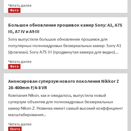
Прочитать
Читать далее
больше
Фото
о
Песочный
Большое обновление прошивок камер Sony: А1, А7S
творожный
III, А7 IV и А9 III
пирог
с
Sony выпустили большое обновление прошивок для
маком
популярных полнокадровых беззеркальных камер: Sony А1
(флагман), Sony А7S III (продвинутая камера для видео),...
Прочитать
Читать далее
больше
Фото
о
Большое
Анонсирован суперзум нового поколения Nikkor Z
обновление
28-400mm F/4-8 VR
прошивок
камер
Компания Nikon, как и ожидалось, выпустила новый
Sony:
суперзум-объектив для полнокадровых беззеркальных
А1,
камер Nikon Z. Новинка имеет самый высокий коэффициент
А7S
масштабирования...
III,
А7
Прочитать
Читать далее
IV
больше
Охота