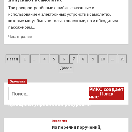
свои
Три распространённые ошибки, связанные с
планы
использованием электронных устройств в самолётах,
на
которые могут быть не только опасными, но и обходиться
летние
пассажирам...
туры-2024
в
Прочитать
Читать далее
России
больше
о
Названы
Пагинация
три
Назад
1
…
4
5
6
7
8
9
10
…
39
опасные
записей
Далее
ошибки
с
электрическими
Экология
элементами,
Дмитрий Кобылкин: площадка БРИКС создает
Найти:
которые
возможность сформировать единые
пассажиры
принципы управления ресурсами
всегда
допускают
в
самолетах
Экология
Из перечня поручений,