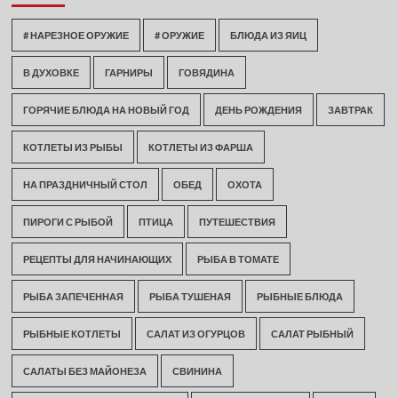
# НАРЕЗНОЕ ОРУЖИЕ
# ОРУЖИЕ
БЛЮДА ИЗ ЯИЦ
В ДУХОВКЕ
ГАРНИРЫ
ГОВЯДИНА
ГОРЯЧИЕ БЛЮДА НА НОВЫЙ ГОД
ДЕНЬ РОЖДЕНИЯ
ЗАВТРАК
КОТЛЕТЫ ИЗ РЫБЫ
КОТЛЕТЫ ИЗ ФАРША
НА ПРАЗДНИЧНЫЙ СТОЛ
ОБЕД
ОХОТА
ПИРОГИ С РЫБОЙ
ПТИЦА
ПУТЕШЕСТВИЯ
РЕЦЕПТЫ ДЛЯ НАЧИНАЮЩИХ
РЫБА В ТОМАТЕ
РЫБА ЗАПЕЧЕННАЯ
РЫБА ТУШЕНАЯ
РЫБНЫЕ БЛЮДА
РЫБНЫЕ КОТЛЕТЫ
САЛАТ ИЗ ОГУРЦОВ
САЛАТ РЫБНЫЙ
САЛАТЫ БЕЗ МАЙОНЕЗА
СВИНИНА