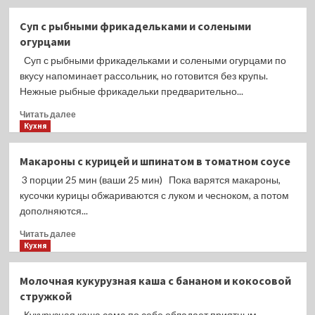
о
Кекс
Суп с рыбными фрикадельками и солеными
с
огурцами
яблоками
Суп с рыбными фрикадельками и солеными огурцами по
вкусу напоминает рассольник, но готовится без крупы.
Нежные рыбные фрикадельки предварительно...
Прочитать
Читать далее
больше
Кухня
о
Суп
Макароны с курицей и шпинатом в томатном соусе
с
3 порции 25 мин (ваши 25 мин) Пока варятся макароны,
рыбными
фрикадельками
кусочки курицы обжариваются с луком и чесноком, а потом
и
дополняются...
солеными
Прочитать
огурцами
Читать далее
больше
Кухня
о
Макароны
Молочная кукурузная каша с бананом и кокосовой
с
стружкой
курицей
и
Кукурузная каша сама по себе обладает приятным