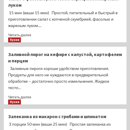
творожный
луком
пирог
с
15 мин (ваши 15 мин) Простой, питательный и быстрый в
маком
приготовлении салат с копченой скумбрией, фасолью и
жареным луком....
Прочитать
Читать далее
больше
Кухня
о
Салат
Заливной пирог на кефире с капустой, картофелем
с
и перцем
фасолью,
копчёной
Заливные пироги хороши удобством приготовления.
скумбрией
Продукты для него не нуждаются в предварительной
и
обработке – достаточно просто измельчения. Жидкое
жареным
тесто...
луком
Прочитать
Читать далее
больше
Кухня
о
Заливной
Запеканка из макарон с грибами и шпинатом
пирог
3 порции 50 мин (ваши 25 мин) Простая запеканка из
на
кефире