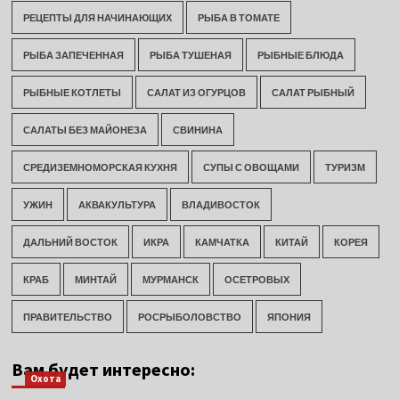
РЕЦЕПТЫ ДЛЯ НАЧИНАЮЩИХ
РЫБА В ТОМАТЕ
РЫБА ЗАПЕЧЕННАЯ
РЫБА ТУШЕНАЯ
РЫБНЫЕ БЛЮДА
РЫБНЫЕ КОТЛЕТЫ
САЛАТ ИЗ ОГУРЦОВ
САЛАТ РЫБНЫЙ
САЛАТЫ БЕЗ МАЙОНЕЗА
СВИНИНА
СРЕДИЗЕМНОМОРСКАЯ КУХНЯ
СУПЫ С ОВОЩАМИ
ТУРИЗМ
УЖИН
АКВАКУЛЬТУРА
ВЛАДИВОСТОК
ДАЛЬНИЙ ВОСТОК
ИКРА
КАМЧАТКА
КИТАЙ
КОРЕЯ
КРАБ
МИНТАЙ
МУРМАНСК
ОСЕТРОВЫХ
ПРАВИТЕЛЬСТВО
РОСРЫБОЛОВСТВО
ЯПОНИЯ
Вам будет интересно:
Охота