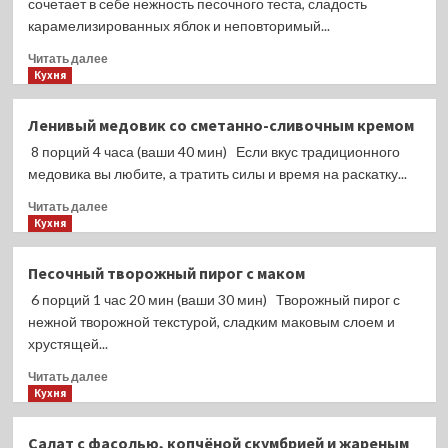
сочетает в себе нежность песочного теста, сладость
карамелизированных яблок и неповторимый...
Прочитать
Читать далее
больше
Кухня
о
Печенье
Ленивый медовик со сметанно-сливочным кремом
с
8 порций 4 часа (ваши 40 мин) Если вкус традиционного
корицей
и
медовика вы любите, а тратить силы и время на раскатку...
яблочной
Прочитать
Читать далее
начинкой
больше
Кухня
о
Ленивый
Песочный творожный пирог с маком
медовик
6 порций 1 час 20 мин (ваши 30 мин) Творожный пирог с
со
сметанно-
нежной творожной текстурой, сладким маковым слоем и
сливочным
хрустящей...
кремом
Прочитать
Читать далее
больше
Кухня
о
Песочный
Салат с фасолью, копчёной скумбрией и жареным