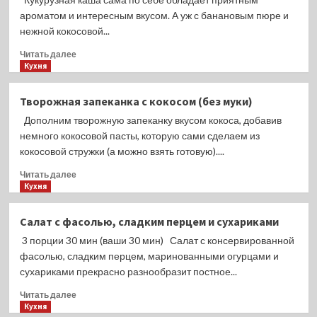
шпинатом
ароматом и интересным вкусом. А уж с банановым пюре и
в
нежной кокосовой...
томатном
соусе
Прочитать
Читать далее
больше
Кухня
о
Молочная
Творожная запеканка с кокосом (без муки)
кукурузная
Дополним творожную запеканку вкусом кокоса, добавив
каша
с
немного кокосовой пасты, которую сами сделаем из
бананом
кокосовой стружки (а можно взять готовую)....
и
Прочитать
кокосовой
Читать далее
больше
Кухня
стружкой
о
Творожная
Салат с фасолью, сладким перцем и сухариками
запеканка
3 порции 30 мин (ваши 30 мин) Салат с консервированной
с
кокосом
фасолью, сладким перцем, маринованными огурцами и
(без
сухариками прекрасно разнообразит постное...
муки)
Прочитать
Читать далее
больше
Кухня