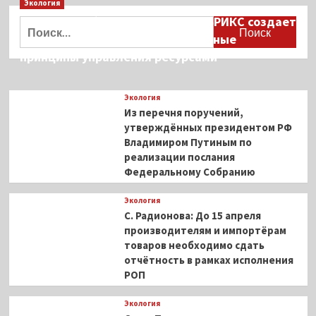
Экология
в
Дмитрий Кобылкин: площадка БРИКС создает
томатном
Найти:
соусе
возможность сформировать единые
принципы управления ресурсами
Экология
Из перечня поручений,
утверждённых президентом РФ
Владимиром Путиным по
реализации послания
Федеральному Собранию
Экология
С. Радионова: До 15 апреля
производителям и импортёрам
товаров необходимо сдать
отчётность в рамках исполнения
РОП
Экология