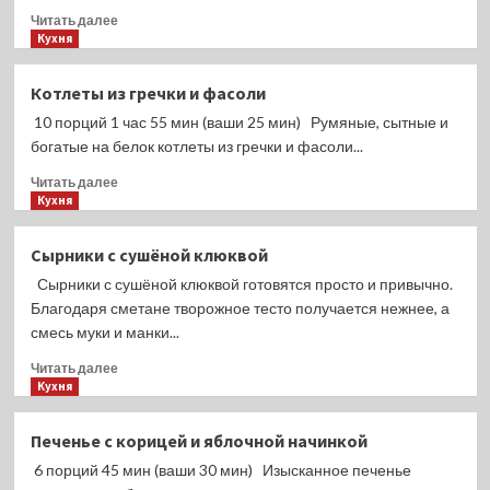
Прочитать
Читать далее
больше
Кухня
о
Капустная
Котлеты из гречки и фасоли
запеканка
10 порций 1 час 55 мин (ваши 25 мин) Румяные, сытные и
с
фаршем
богатые на белок котлеты из гречки и фасоли...
и
Прочитать
Читать далее
рисом
больше
Кухня
о
Котлеты
Сырники с сушёной клюквой
из
Сырники с сушёной клюквой готовятся просто и привычно.
гречки
и
Благодаря сметане творожное тесто получается нежнее, а
фасоли
смесь муки и манки...
Прочитать
Читать далее
больше
Кухня
о
Сырники
Печенье с корицей и яблочной начинкой
с
6 порций 45 мин (ваши 30 мин) Изысканное печенье
сушёной
клюквой