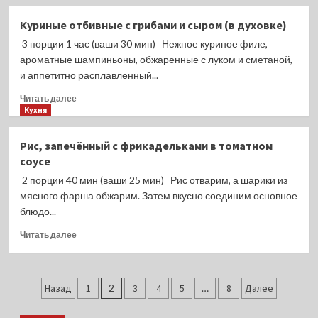
о
Салат
Куриные отбивные с грибами и сыром (в духовке)
с
3 порции 1 час (ваши 30 мин) Нежное куриное филе,
фасолью,
сладким
ароматные шампиньоны, обжаренные с луком и сметаной,
перцем
и аппетитно расплавленный...
и
Прочитать
сухариками
Читать далее
больше
Кухня
о
Куриные
Рис, запечённый с фрикадельками в томатном
отбивные
соусе
с
грибами
2 порции 40 мин (ваши 25 мин) Рис отварим, а шарики из
и
мясного фарша обжарим. Затем вкусно соединим основное
сыром
блюдо...
(в
духовке)
Прочитать
Читать далее
больше
о
Рис,
Пагинация
запечённый
Назад
1
2
3
4
5
…
8
Далее
с
записей
фрикадельками